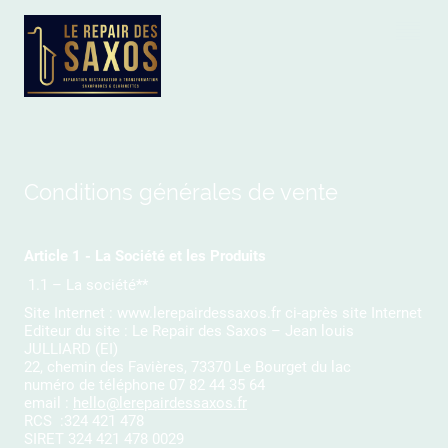
Conditions générales de vente
Article 1 - La Société et les Produits
1.1 – La société**
Site Internet : www.lerepairdessaxos.fr ci-après site Internet
Editeur du site : Le Repair des Saxos – Jean louis
JULLIARD (EI)
22, chemin des Favières, 73370 Le Bourget du lac
numéro de téléphone 07 82 44 35 64
email :
hello@lerepairdessaxos.fr
RCS :324 421 478
SIRET 324 421 478 0029