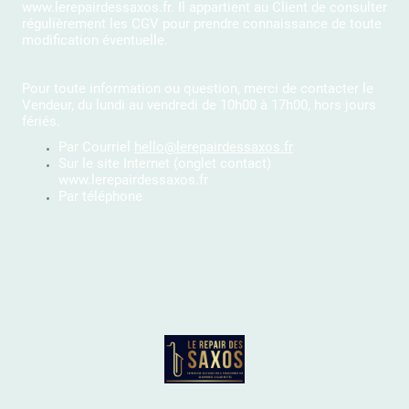
www.lerepairdessaxos.fr. Il appartient au Client de consulter
régulièrement les CGV pour prendre connaissance de toute
modification éventuelle.
Pour toute information ou question, merci de contacter le
Vendeur, du lundi au vendredi de 10h00 à 17h00, hors jours
fériés.
Par Courriel
hello@lerepairdessaxos.fr
Sur le site Internet (onglet contact)
www.lerepairdessaxos.fr
Par téléphone